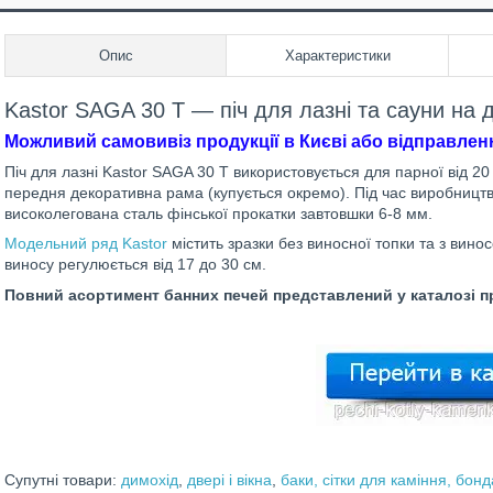
Опис
Характеристики
Kastor SAGA 30 Т — піч для лазні та сауни на 
Можливий самовивіз продукції в Києві або відправленн
Піч для лазні Kastor SAGA 30 Т використовується для парної від 20
передня декоративна рама (купується окремо). Під час виробництв
високолегована сталь фінської прокатки завтовшки 6-8 мм.
Модельний ряд Kastor
містить зразки без виносної топки та з вино
виносу регулюється від 17 до 30 см.
Повний асортимент банних печей представлений у каталозі пр
Супутні товари:
димохід
,
двері і вікна
,
баки, сітки для каміння, бонд