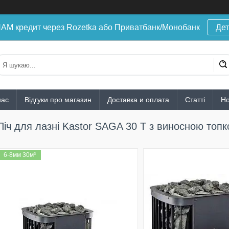
 кредит через Rozetka або Приватбанк/Монобанк
Дет
нас
Відгуки про магазин
Доставка и оплата
Статті
Н
Піч для лазні Kastor SAGA 30 Т з виносною топ
6-8мм 30м³