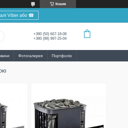
Кошик
алі Viber або ☎
+380 (50) 667-18-08
+380 (98) 997-25-04
овини
Фотогалерея
Портфоліо
кою