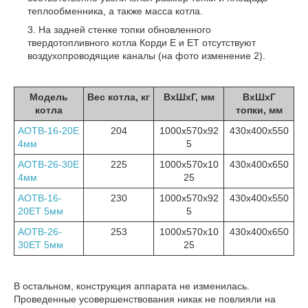
теплообменника, а также масса котла.
На задней стенке топки обновленного
твердотопливного котла Корди Е и ЕТ отсутствуют
воздухопроводящие каналы (на фото изменение 2).
Модель
Вес котла, кг
ВхШхГ, мм
ВхШхГ
котла
топки, мм
АОТВ-16-20Е
204
1000х570х92
430х400х550
4мм
5
АОТВ-26-30Е
225
1000х570х10
430х400х650
4мм
25
АОТВ-16-
230
1000х570х92
430х400х550
20ЕТ 5мм
5
АОТВ-26-
253
1000х570х10
430х400х650
30ЕТ 5мм
25
В остальном, конструкция аппарата не изменилась.
Проведенные усовершенствования никак не повлияли на