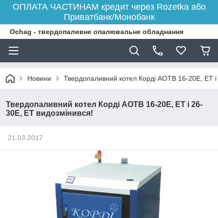
ОПЛАТА ЧАСТИНАМ кредит через Rozetka або
Приватбанк/Монобанк
Ochag - твердопаливне опалювальне обладнання
Новини
Твердопаливний котел Корді АОТВ 16-20Е, ЕТ і 
Твердопаливний котел Корді АОТВ 16-20Е, ЕТ і 26-
30Е, ЕТ видозмінився!
21.03.2017