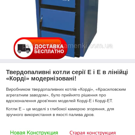
Твердопаливні котли серії Е і Е в лінійці
«Корді» модернізовані!
Виробником твердопаливних котлів «Корді», «Красиловским
агрегатним заводом», було прийнято рішення про
вдосконалення дров'яних моделей Корді-Е і Корді-ЕТ.
Котли Е – це моделі з глибокої камерою згоряння, для
зручного використання в якості палива дров.