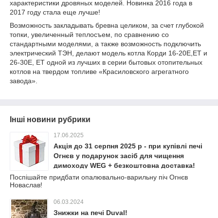
характеристики дровяных моделей. Новинка 2016 года в
2017 году стала еще лучше!
Возможность закладывать бревна целиком, за счет глубокой
топки, увеличенный теплосъем, по сравнению со
стандартными моделями, а также возможность подключить
электрический ТЭН, делают модель котла Корди 16-20Е,ЕТ и
26-30Е, ЕТ одной из лучших в серии бытовых отопительных
котлов на твердом топливе «Красиловского агрегатного
завода».
Інші новини рубрики
17.06.2025
Акція до 31 серпня 2025 р - при купівлі печі
Огнєв у подарунок засіб для чищення
димоходу WEG + безкоштовна доставка!
Поспішайте придбати опалювально-варильну піч Огнєв
Новаслав!
06.03.2024
Знижки на печі Duval!