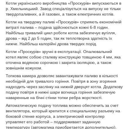
Котли українського виробництва «Проскурів» випускаються в
р. Хмельницький. Завод спеціалізується на випуску не тільки
твердопаливних, а й газових, а також електричних котлів.
Котли на твердому паливі «Проскурів» сприяють економічній
витраті палива – подача здійснюється кожні 6-8 годин.
Найбільш тривалий цикл роботи котла забезпечує вугілля,
дрова – від 2 до 5 годин, так як теплотворна здатність їх
нижче. Найбільш калорійні дрова твердих порід.
Котли «Проскурів» зручні в експлуатації. Опалювальний
котел являє собою сталеву конструкцію товщиною 4 мм, яка
оточена водяною сорочкою і закрита ізоляцією, а також
зовнішнім кожухом.
Топкова камера дозволяє завантажувати паливо в кількості
необхідній для тривалого горіння. Повітря в зону згоряння
надходить через заслінку на нижній дверцят котла. Додаткову
подачу повітря в нижні шари вогнища горіння забезпечую
наваренные на бічні стінки топки ребра жорсткості.
Автоматическую подачу топлива можно обеспечить за счет
вентилятора, который крепится к специальному разъему на
боковой стенке корпуса, а электрический контролер
управляет его работой – поддерживает заданную
температуру (автоматика приобретается дополнительно).