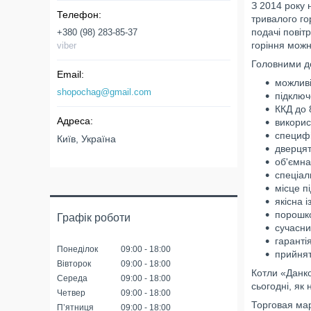
З 2014 року 
тривалого г
подачі повіт
+380 (98) 283-85-37
горіння можн
viber
Головними до
можливі
shopochag@gmail.com
підключ
ККД до 
викорис
специфі
Київ, Україна
дверцят
об'ємна
спеціал
місце п
якісна 
порошко
Графік роботи
сучасни
гаранті
Понеділок
09:00
18:00
прийнят
Вівторок
09:00
18:00
Котли «Данко
Середа
09:00
18:00
сьогодні, як
Четвер
09:00
18:00
Торговая ма
Пʼятниця
09:00
18:00