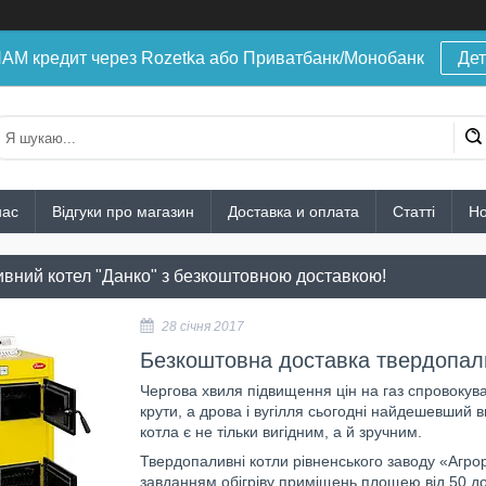
 кредит через Rozetka або Приватбанк/Монобанк
Дет
нас
Відгуки про магазин
Доставка и оплата
Статті
Н
вний котел "Данко" з безкоштовною доставкою!
28 січня 2017
Безкоштовна доставка твердопали
Чергова хвиля підвищення цін на газ спровокув
крути, а дрова і вугілля сьогодні найдешевший
котла є не тільки вигідним, а й зручним.
Твердопаливні котли рівненського заводу «Агро
завданням обігріву приміщень площею від 50 до