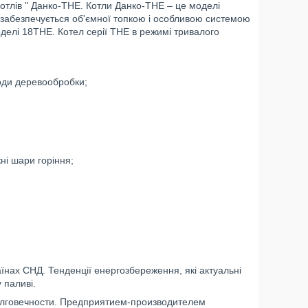
отлів " Данко-ТНЕ. Котли Данко-ТНЕ – це моделі
забезпечується об'ємної топкою і особливою системою
оделі 18ТНЕ. Котел серії ТНЕ в режимі тривалого
ходи деревообробки;
ні шари горіння;
аїнах СНД. Тенденції енергозбереження, які актуальні
 паливі.
долговечности. Предприятием-производителем