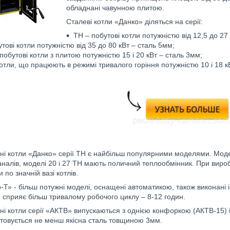
обладнані чавунною плитою.
Сталеві котли «Данко» діляться на серії:
ТН – побутові котли потужністю від 12,5 до 27
утові котли потужністю від 35 до 80 кВт – сталь 5мм;
побутові котли з плитою потужністю 15 і 20 кВт – сталь 3мм;
отли, що працюють в режимі тривалого горіння потужністю 10 і 18 кВ
і котли «Данко» серії ТН є найбільш популярними моделями. Модел
аналів, моделі 20 і 27 ТН мають поличний теплообмінник. При вироб
 по значній вазі котлів.
-Т» - більш потужні моделі, оснащені автоматикою, також виконані і
 сприяє більш тривалому робочого циклу – 8-12 годин.
і котли серії «АКТВ» випускаються з однією конфоркою (АКТВ-15) 
стовується не менш якісна сталь товщиною 3мм.