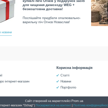
купівлі печі Огнєв у подарунок засіб
для чищення димоходу WEG +
безкоштовна доставка!
Поспішайте придбати опалювально-
варильну піч Огнєв Новаслав!
я новини
Корисна інформація
ії
Статті
про інтернет-магазин
Новини
Портфоліо
Prom.ua
Сайт створений на маркетплейсі
Інтернет-магазин "Ochag" |
Поскаржитися на контент
|
Політика конфіденційнос