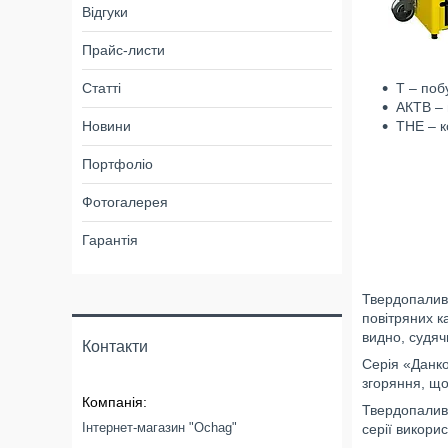
Відгуки
Прайс-листи
Т – поб
Статті
АКТВ – 
ТНЕ – к
Новини
Портфоліо
Фотогалерея
Гарантія
Твердопаливн
повітряних к
видно, судячи
Контакти
Серія «Данко
згоряння, що
Твердопаливн
Інтернет-магазин "Ochag"
серії викори