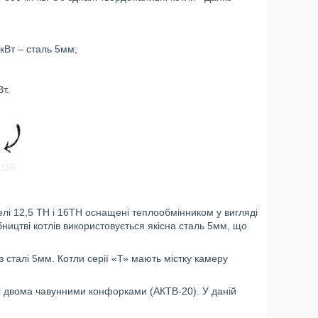
 кВт – сталь 5мм;
т.
і 12,5 ТН і 16ТН оснащені теплообмінником у вигляді
ництві котлів використовується якісна сталь 5мм, що
з сталі 5мм. Котли серії «Т» мають містку камеру
і двома чавунними конфорками (АКТВ-20). У даній