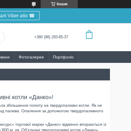
Кошик
алі Viber або ☎
+380 (98) 283-85-37
овини
Фотогалерея
Портфоліо
вні котли «Данко»!
ала збільшення попиту на твердопаливні котли. Як не
 вид палива. Опалення за допомогою твердопаливного
ресурс» торгової марки «Данко» відмінно впораються із
 800 м. кв. Об'єднані твердопаливні котли «Данко»