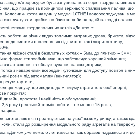
на заводі «Агроресурс» була запущена нова серія твердопаливних к
оріння, що працює за принципом верхнього спалювання палива, що 
ря. Колосники котла чавунні у моделі 10ТНЕ і водоохолоджувані в м
а експлуатувати приблизно близько доби на одній закладці палива.
стоїнствами твердопаливних котлів «Данко» є:
сть роботи на різних видах топлиыв: антрацит, дрова, брикети, від
ення до системи опалення, як відкритого, так і закритого типу;
80%;
тання якісної сталі в безплитных котлах – 5мм, до плитних – 3мм;
чна форма теплообмінника, що забезпечує хороший знімання;
а завантаження та обслуговування на ексцентрики;
 топка з навареними всередині куточками для доступу повітря в ниж
ьний роз'єм під автоматику (вентилятор);
ід регулятор тяги;
ізоляція корпусу, що зводить до мінімуму втрати теплової енергії;
ве покриття;
й дизайн, простота і надійність в обслуговуванні;
я 2,5 року і реальний термін роботи – не менше 15 років;
на ціна.
» виготовляються і реалізуються на українському ринку, а також кр
 ніколи, стали до розширення модельного ряду агрегатів на твердому
рка «Данко» уже немало лет известна, как образец надежности и 