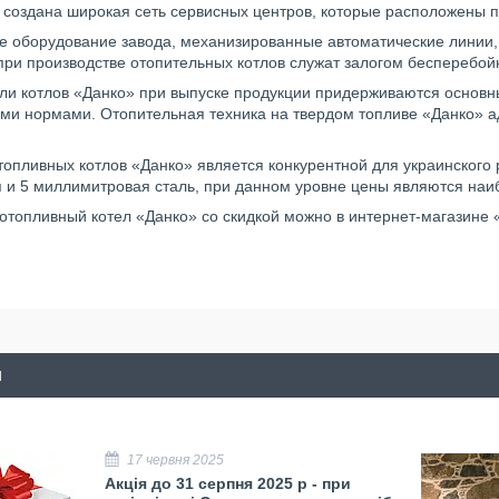
" создана широкая сеть сервисных центров, которые расположены п
е оборудование завода, механизированные автоматические линии, 
при производстве отопительных котлов служат залогом бесперебой
ли котлов «Данко» при выпуске продукции придерживаются основ
ими нормами. Отопительная техника на твердом топливе «Данко» а
топливных котлов «Данко» является конкурентной для украинского 
я и 5 миллимитровая сталь, при данном уровне цены являются на
отопливный котел «Данко» со скидкой можно в интернет-магазине 
и
17 червня 2025
Акція до 31 серпня 2025 р - при