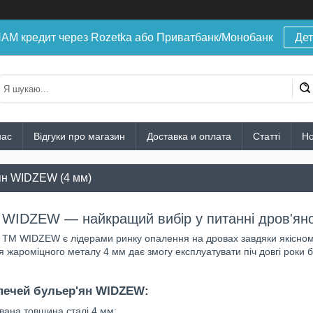
 кредит через Rozetka або Приватбанк/Монобанк
Дет
нас
Відгуки про магазин
Доставка и оплата
Статті
Н
'ян WIDZEW (4 мм)
 WIDZEW — найкращий вибір у питанні дров'ян
н ТМ WIDZEW є лідерами ринку опалення на дровах завдяки якісному
 жароміцного металу 4 мм дає змогу експлуатувати піч довгі роки 
печей бульер'ян WIDZEW:
вана товщина сталі 4 мм;