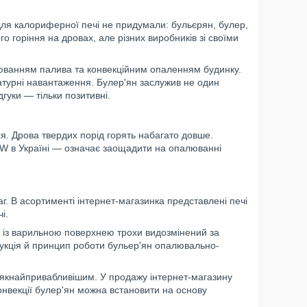
для калориферної печі не придумали: бульєрян, булер,
ого горіння на дровах, але різних виробників зі своїми
юванням палива та конвекційним опаленням будинку.
турні навантаження. Булер'ян заслужив не один
ідгуки — тільки позитивні.
ься. Дрова твердих порід горять набагато довше.
EW в Україні — означає заощадити на опалюванні
 В асортименті інтернет-магазинка представлені печі
і.
 із варильною поверхнею трохи видозмінений за
укція й принцип роботи бульер'ян опалювально-
 якнайпривабливішим. У продажу інтернет-магазину
онвекції булер'ян можна встановити на основу