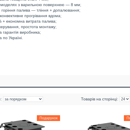
 моделях з варильною поверхнею — 8 мм;
 горіння палива — тління + допалювання;
конвективне прогрівання вдома;
 + економна витрата палива;
керування, простота монтажу;
а гарантія виробника;
а по Україні.
Подарунок
П