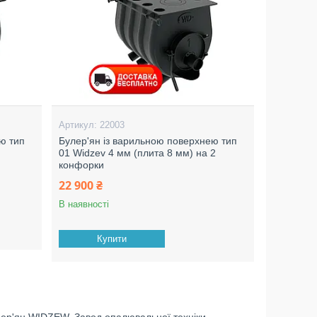
22003
ю тип
Булер'ян із варильною поверхнею тип
01 Widzev 4 мм (плита 8 мм) на 2
конфорки
22 900 ₴
В наявності
Купити
льер'ян WIDZEW. Завод опалювальної техніки