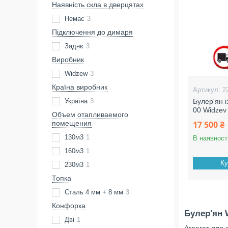
Наявність скла в дверцятах
Немає
3
Підключення до димаря
Заднє
3
Виробник
Widzew
3
Країна виробник
2
Булер'ян 
Україна
3
00 Widzev
Объем отапливаемого
17 500 ₴
помещения
130м3
1
В наявност
160м3
1
Ку
230м3
1
Топка
Сталь 4 мм + 8 мм
3
Конфорка
Булер'ян 
Дві
1
Агрегат для 