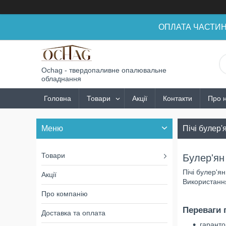
ОПЛАТА ЧАСТИНАМ
Ochag - твердопаливне опалювальне
обладнання
Головна
Товари
Акції
Контакти
Про 
Пічі булер
Товари
Булер'ян
Пічі булер'я
Акції
Використання
Про компанію
Переваги 
Доставка та оплата
гаранто