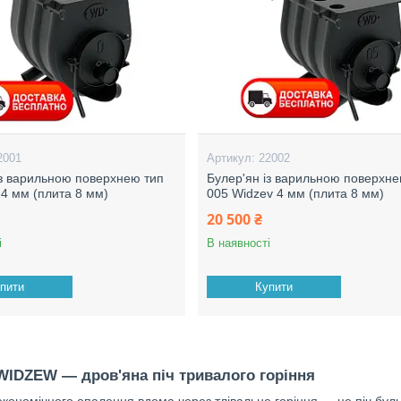
2001
22002
із варильною поверхнею тип
Булер'ян із варильною поверхне
 4 мм (плита 8 мм)
005 Widzev 4 мм (плита 8 мм)
20 500 ₴
і
В наявності
пити
Купити
WIDZEW — дров'яна піч тривалого горіння
економічного опалення вдома через тлівальне горіння — це піч бу