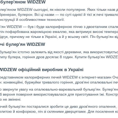
 булер'яном WIDZEW
ер'яном WIDZEW сьогодні, як ніколи популярне. Яких тільки назв 
бренеран, булерон. Всі ці назви — по суті однієї й тієї ж печі тривал
струкції й особливостями технології.
р'ян WIDZEW — був і буде калориферною піччю з двоетапним спал
 піч пофарбована жароміцною емаллю, яка витримує високі темпера
дгук, причому не тільки в Україні, а й у всьому світі. Піч бульер'ян в
ечі булер'ян WIDZEW
 бульер'ян істотно залежить від якості деревини, яка використовуєт
типу булера, горіння дров досягає 8 годин. Купити бульер'ян WIDZ
WIDZEW офіційний виробник в Україні
едставником калориферних печей WIDZEW є інтернет-магазин Очаг.
н: конвекційні, буржуйки тривалого горіння, дров'яні опалювальні печ
о звернути увагу на опалювально-варювальний бульер'ян. Булер'ян
 верхня поверхня використовувалася для приготування їжі. Констр
 не змінені.
чей бульер'ян постаралися зробити це диво дров'яного опалення,
 плитою й конфоркою, піч зі скляними дверцятами. Для посилення к