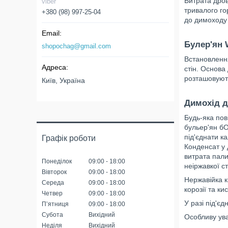
Витрата дров
viber
тривалого го
+380 (98) 997-25-04
до димоходу 
Булер'ян
shopochag@gmail.com
Встановлення
стін. Основа
розташовуют
Київ, Україна
Димохід 
Будь-яка пов
бульер'ян бО
під'єднати к
Графік роботи
Конденсат у 
витрата пали
Понеділок
09:00
18:00
неіржавкої ст
Вівторок
09:00
18:00
Нержавійка к
Середа
09:00
18:00
корозії та ки
Четвер
09:00
18:00
У разі під'є
Пʼятниця
09:00
18:00
Субота
Вихідний
Особливу ува
Неділя
Вихідний