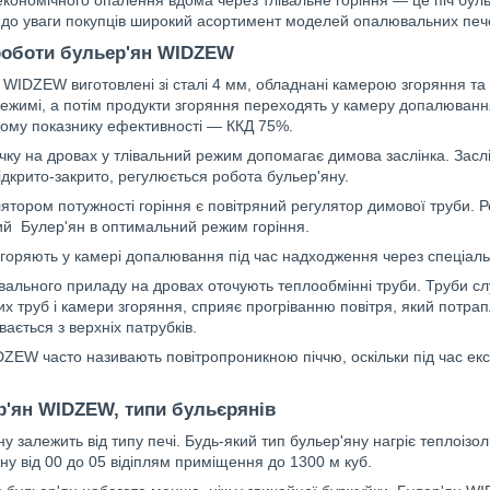
до уваги покупців широкий асортимент моделей опалювальних печей
роботи бульер'ян WIDZEW
н WIDZEW виготовлені зі сталі 4 мм, обладнані камерою згоряння та
ежимі, а потім продукти згоряння переходять у камеру допалювання
кому показнику ефективності — ККД 75%.
чку на дровах у тлівальний режим допомагає димова заслінка. Засл
дкрито-закрито, регулюється робота бульер'яну.
ятором потужності горіння є повітряний регулятор димової труби. 
й Булер'ян в оптимальний режим горіння.
згоряють у камері допалювання під час надходження через спеціальн
ального приладу на дровах оточують теплообмінні труби. Труби слу
х труб і камери згоряння, сприяє прогріванню повітря, який потрап
вається з верхніх патрубків.
ZEW часто називають повітропроникною піччю, оскільки під час ек
р'ян WIDZEW, типи бульєрянів
ну залежить від типу печі. Будь-який тип бульер'яну нагріє теплоіз
ну від 00 до 05 відіплям приміщення до 1300 м куб.