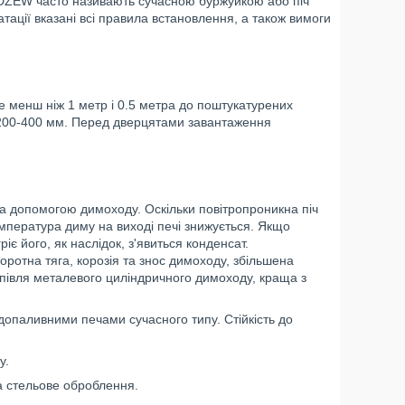
WIDZEW часто називають сучасною буржуйкою або піч
уатації вказані всі правила встановлення, а також вимоги
е менш ніж 1 метр і 0.5 метра до поштукатурених
и 200-400 мм. Перед дверцятами завантаження
за допомогою димоходу. Оскільки повітропроникна піч
мпература диму на виході печі знижується. Якщо
є його, як наслідок, з'явиться конденсат.
оротна тяга, корозія та знос димоходу, збільшена
купівля металевого циліндричного димоходу, краща з
рдопаливними печами сучасного типу. Стійкість до
у.
а стельове оброблення.