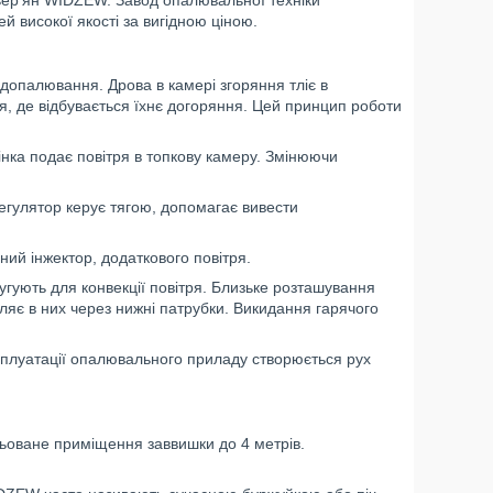
 високої якості за вигідною ціною.
 допалювання. Дрова в камері згоряння тліє в
, де відбувається їхнє догоряння. Цей принцип роботи
інка подає повітря в топкову камеру. Змінюючи
Регулятор керує тягою, допомагає вивести
ий інжектор, додаткового повітря.
гують для конвекції повітря. Близьке розташування
ляє в них через нижні патрубки. Викидання гарячого
сплуатації опалювального приладу створюється рух
ольоване приміщення заввишки до 4 метрів.