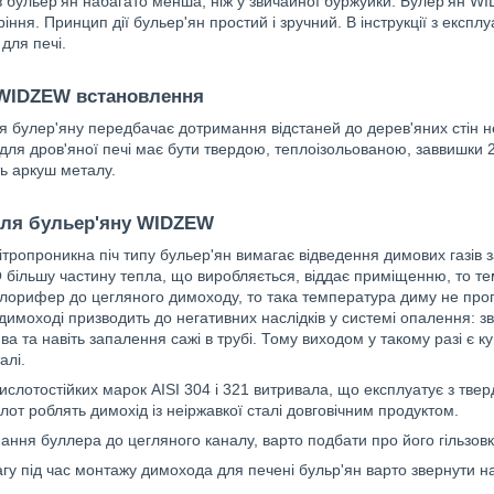
 бульер'ян набагато менша, ніж у звичайної буржуйки. Булер'ян 
ріння. Принцип дії бульер'ян простий і зручний. В інструкції з експл
для печі.
 WIDZEW встановлення
 булер'яну передбачає дотримання відстаней до дерев'яних стін н
 для дров'яної печі має бути твердою, теплоізольованою, заввишк
ь аркуш металу.
для бульер'яну WIDZEW
ітропроникна піч типу бульер'ян вимагає відведення димових газів 
 більшу частину тепла, що виробляється, віддає приміщенню, то те
алорифер до цегляного димоходу, то така температура диму не прогрі
димоході призводить до негативних наслідків у системі опалення: зв
ва та навіть запалення сажі в трубі. Тому виходом у такому разі є 
алі.
ислотостійких марок AISI 304 і 321 витривала, що експлуатує з тве
слот роблять димохід із неіржавкої сталі довговічним продуктом.
днання буллера до цегляного каналу, варто подбати про його гільзовк
гу під час монтажу димохода для печені бульр'ян варто звернути н