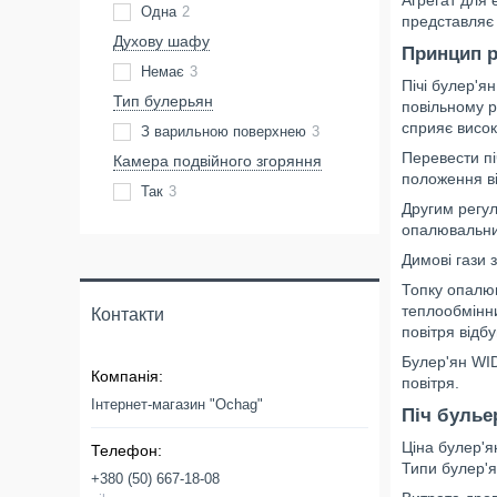
Одна
2
представляє 
Духову шафу
Принцип 
Немає
3
Пічі булер'я
Тип булерьян
повільному р
сприяє висо
З варильною поверхнею
3
Перевести пі
Камера подвійного згоряння
положення ві
Так
3
Другим регул
опалювальни
Димові гази 
Топку опалюв
теплообмінни
Контакти
повітря відбу
Булер'ян WID
повітря.
Інтернет-магазин "Ochag"
Піч булье
Ціна булер'я
Типи булер'я
+380 (50) 667-18-08