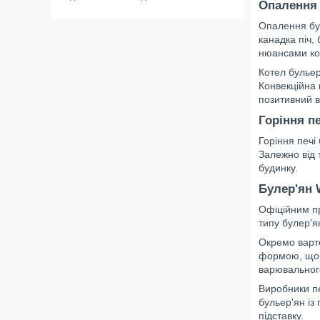
Опалення
Опалення бул
канадка піч, 
нюансами кон
Котел булье
Конвекційна
позитивний ві
Горіння п
Горіння печі
Залежно від 
будинку.
Булер'ян 
Офіційним пр
типу булер'я
Окремо варт
формою, щоб
варювального
Виробники пе
бульер'ян із
підставку.