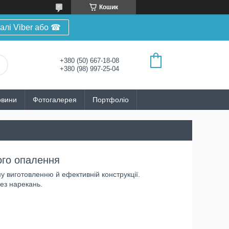
Кошик
алі Viber або ☎
+380 (50) 667-18-08
+380 (98) 997-25-04
овини
Фотогалерея
Портфоліо
ого опалення
 виготовленню й ефективній конструкції.
без нарекань.