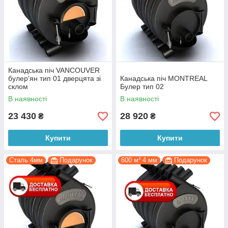
Канадська піч VANCOUVER
булер'ян тип 01 дверцята зі
Канадська піч MONTREAL
склом
Булер тип 02
В наявності
В наявності
23 430
28 920
₴
₴
Купити
Купити
Сталь 4мм
Подарунок
600 м³ 4 мм
Подарунок