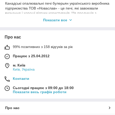
Канадські опалювальні печі булерьян українського виробника
підприємства ТОВ «Новаслав» - це печі, які завоювали
визнання і хороші відгуки користувачів. Ця продукція з
успіхом продається на українському ринку понад 15 років.
Показати все
Якісне виготовлення, ефективна конструкція і високий ККД
краще за будь-які слова говорять на користь канадської печі.
Ціна на дров'яне опалення завжди була найменшою
Про нас
порівняно з іншими джерелами тепла, тому печі на дровах
повсюдно використовують як альтернативне опалення.
99% позитивних з 158 відгуків за рік
Як ефективно опалити будинок, дачу, цех,
склад?
Працює з 25.04.2012
В умовах подорожчання вартості на енергоносії над
м. Київ
проблемою економії витрат на опалення стали
Київ, Україна
замислюватися багато хто. Найдешевшим варіантом на
сьогодні стало опалення за допомогою твердопаливних
Контакти
опалювальних приладів - котлів, печей, буржуйок.
Сьогодні працює з 09:00 до 18:00
Використання твердопаливних котлів, які підключаються до
Показати весь графік роботи
системи центрального опалення, дає значну економію
щомісячних витрат, однак установка такого котла вимагає
початкових вкладень і часу. Якщо немає можливості на
Про нас
паралельну установку в систему котла на твердому паливі, то
виходом із ситуації стане придбання повітряного