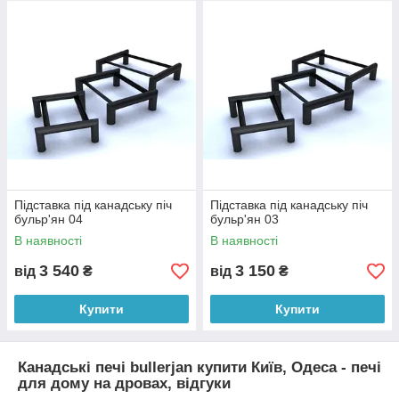
Підставка під канадську піч
Підставка під канадську піч
бульр'ян 04
бульр'ян 03
В наявності
В наявності
3 540
3 150
від
₴
від
₴
Купити
Купити
Канадські печі bullerjan купити Київ, Одеса - печі
для дому на дровах, відгуки