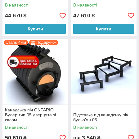
В наявності
В наявності
44 670
47 610
₴
₴
Купити
Купити
Сталь 4мм
Подарунок
Канадська піч ONTARIO
Булер тип 05 дверцята зі
Підставка під канадську піч
склом
бульр'ян 05
В наявності
В наявності
50 610
3 540
₴
від
₴