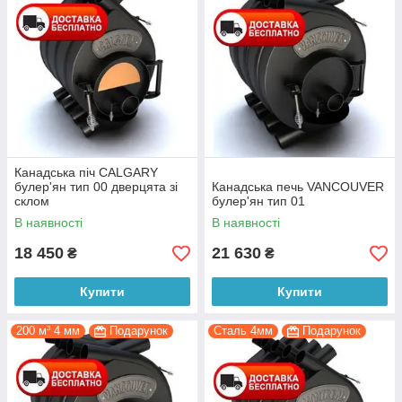
Канадська піч CALGARY
булер'ян тип 00 дверцята зі
Канадська печь VANCOUVER
склом
булер'ян тип 01
В наявності
В наявності
18 450
21 630
₴
₴
Купити
Купити
200 м³ 4 мм
Подарунок
Сталь 4мм
Подарунок