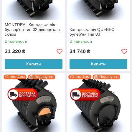
MONTREAL Канадська піч
бульер'ян тип 02 дверцята зі
Канадська піч QUEBEC
склом
булер'ян тип 03
В наявності
В наявності
31 320
34 740
₴
₴
Купити
Купити
Сталь 4мм
Подарунок
Сталь 4мм
Подарунок