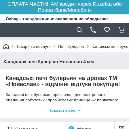
ОПЛАТА ЧАСТИНАМ кредит через Rozetka або
Приватбанк/Монобанк
Ochag - твердопаливне опалювальне обладнання
Товари та послуги
Печі булер'ян
Канадські печі бул
Канадські печі булер'ян Новаслав 4 мм
Канадські печі булерьян на дровах ТМ
«Новаслав» - відмінні відгуки покупців!
Канадські печі булерьян призначені для повітряного
опалення побутових і промислових приміщень: приватного
будинку, дачних будиночків, теплиць, майстерень, СТО, цеху,
Показати все
гаража, складу або офісу.
Випускається 6 типорозмірів канадських печей для
опалення приміщень об'ємом від 100 м³ до 1300 м³.
Сортування
0
Фільтри