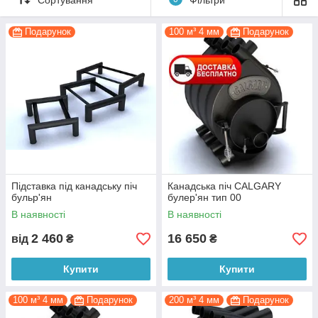
Виготовлення печі зі сталі товщиною 4 мм.
Гарантія 2.5 роки, реальна робота за умови
Подарунок
100 м³ 4 мм
Подарунок
правильної експлуатації понад 10 років.
Економія палива за рахунок повного його згоряння
(тліюче горіння і допалювання диму).
Регулювання інтенсивності горіння через піддувало,
подача вторинного повітря для допалювання.
Робота печі на одній закладці дров 2-8 годин.
Швидкий нагрів і перемішування повітря в
приміщенні за рахунок конвекції.
Підставка під канадську піч
Канадська піч CALGARY
бульр'ян
булер'ян тип 00
В наявності
В наявності
2 460
16 650
від
₴
₴
Купити
Купити
100 м³ 4 мм
Подарунок
200 м³ 4 мм
Подарунок