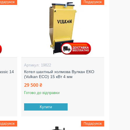
одарунок
Подарунок
19822
ssic 14
Котел шахтный холмова Вулкан ЕКО
(Vulkan ECO) 15 кВт 4 мм
29 500 ₴
Готово до відправки
Купити
одарунок
Подарунок