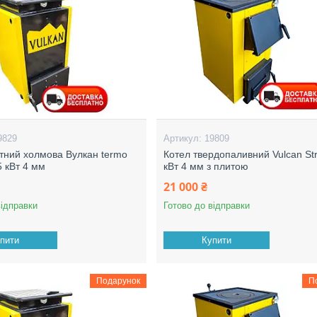
9829
19809
тний холмова Вулкан termo
Котел твердопаливний Vulcan St
5 кВт 4 мм
кВт 4 мм з плитою
21 000 ₴
відправки
Готово до відправки
пити
Купити
Подарунок
П