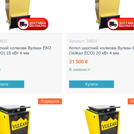
9823
19824
тний холмова Вулкан ЕКО
Котел шахтний холмова Вулкан
CO) 18 кВт 4 мм
(Vulkan ECO) 20 кВт 4 мм
31 500 ₴
і
В наявності
пити
Купити
Подарунок
П