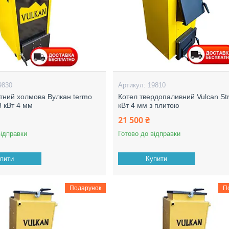
9830
19810
тний холмова Вулкан termo
Котел твердопаливний Vulcan St
8 кВт 4 мм
кВт 4 мм з плитою
21 500 ₴
відправки
Готово до відправки
пити
Купити
Подарунок
П