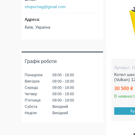
shopochag@gmail.com
Київ, Україна
Графік роботи
1
Котел шах
Понеділок
09:00
18:00
(Vulkan) 1
Вівторок
09:00
18:00
30 500 ₴
Середа
09:00
18:00
Четвер
09:00
18:00
В наявност
Пʼятниця
09:00
18:00
Субота
Вихідний
Ку
Неділя
Вихідний