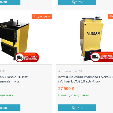
пити
Купити
Подарунок
П
9811
19820
an Classic 10 кВт
Котел шахтний холмова Вулкан
ивний 4 мм
(Vulkan ECO) 10 кВт 4 мм
27 500 ₴
відправки
Готово до відправки
пити
Купити