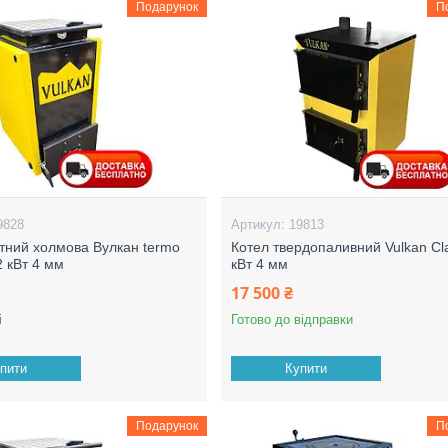
Подарунок
П
9828
19813
тний холмова Вулкан termo
Котел твердопаливний Vulkan Cla
2 кВт 4 мм
кВт 4 мм
17 500 ₴
і
Готово до відправки
пити
Купити
Подарунок
П