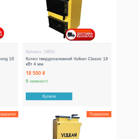
19815
rong 18
Котел твердопаливний Vulkan Classic 18
кВт 4 мм
18 500 ₴
В наявності
Купити
одарунок
Подарунок