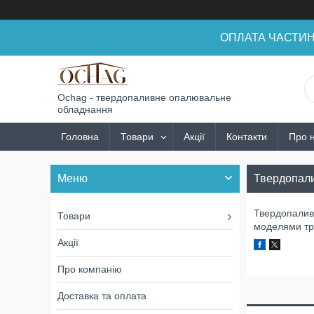
ОПЛАТА ЧАСТИНАМ
Ochag - твердопаливне опалювальне
обладнання
Головна
Товари
Акції
Контакти
Про 
Твердопалив
Твердопаливн
Товари
моделями тр
Акції
Про компанію
Доставка та оплата