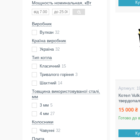
Ку
Мощность номинальная, кВт
Виробник
Вулкан
32
Країна виробник
Україна
32
Тип котла
Класичний
15
Тривалого горіння
3
Шахтний
14
1
Товщина використовуваної сталі,
Котел Vulk
мм
твердопал
3 мм
5
15 000 ₴
4 мм
27
Готово до 
Колосники
Чавунні
32
Ку
Плита