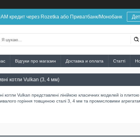
 кредит через Rozetka або Приватбанк/Монобанк
Дет
нас
Відгуки про магазин
Доставка и оплата
Статті
Н
ні котли Vulkan (3, 4 мм)
і котли Vulkan представлені лінійкою класичних моделей із плитою 
ивалого горіння товщиною сталі 3, 4 мм та промисловими агрегата