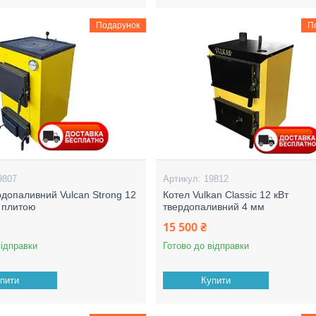
Подарунок
П
9807
19812
рдопаливний Vulcan Strong 12
Котел Vulkan Classic 12 кВт
з плитою
твердопаливний 4 мм
15 500 ₴
відправки
Готово до відправки
пити
Купити