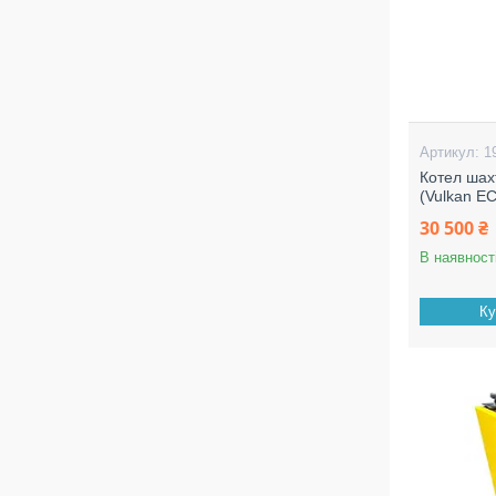
1
Котел шах
(Vulkan E
30 500 ₴
В наявност
Ку