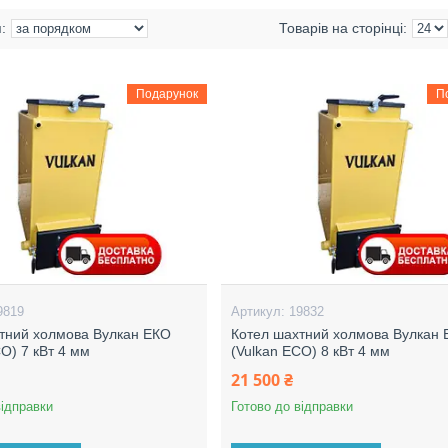
Подарунок
П
9819
19832
тний холмова Вулкан ЕКО
Котел шахтний холмова Вулкан
CO) 7 кВт 4 мм
(Vulkan ECO) 8 кВт 4 мм
21 500 ₴
відправки
Готово до відправки