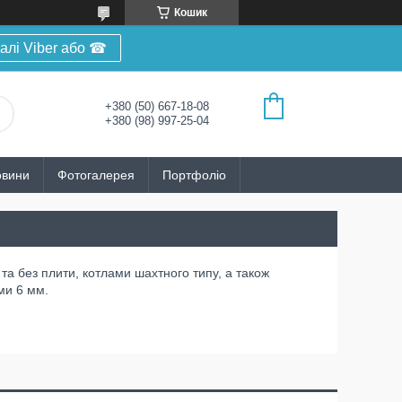
Кошик
алі Viber або ☎
+380 (50) 667-18-08
+380 (98) 997-25-04
овини
Фотогалерея
Портфоліо
та без плити, котлами шахтного типу, а також
ми 6 мм.