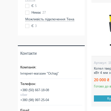
Є
5
Немає
27
Можливість підключення Тена
Є
3
Контакти
1
Котел тве
кВт 4 мм 
Інтернет-магазин "Ochag"
20 000 ₴
Готово до 
+380 (50) 667-18-08
viber
Ку
+380 (98) 997-25-04