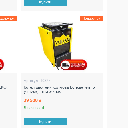
Купити
одарунок
Подарунок
19827
 ЕКО
Котел шахтний холмова Вулкан termo
(Vulkan) 10 кВт 4 мм
29 500 ₴
В наявності
Купити