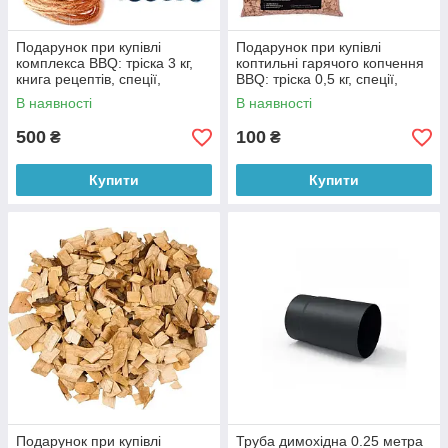
Подарунок при купівлі
Подарунок при купівлі
комплекса BBQ: тріска 3 кг,
коптильні гарячого копчення
книга рецептів, спеції,
BBQ: тріска 0,5 кг, спеції,
запальничка для
книга рецептів
В наявності
В наявності
димогенератора
500
100
₴
₴
Купити
Купити
Подарунок при купівлі
Труба димохідна 0.25 метра