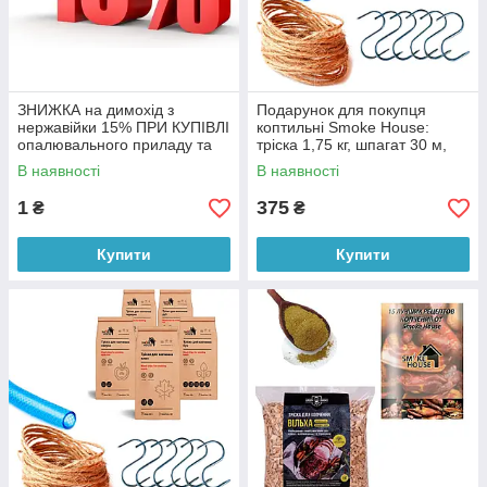
ЗНИЖКА на димохід з
Подарунок для покупця
нержавійки 15% ПРИ КУПІВЛІ
коптильні Smoke House:
опалювального приладу та
тріска 1,75 кг, шпагат 30 м,
безкоштовна доставка на
книга рецептів.
В наявності
В наявності
ЧОРНІ ТРУБИ
1
375
₴
₴
Купити
Купити