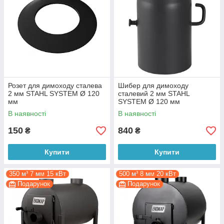
Розет для димоходу сталева
Шибер для димоходу
2 мм STAHL SYSTEM Ø 120
сталевий 2 мм STAHL
мм
SYSTEM Ø 120 мм
В наявності
В наявності
150
840
₴
₴
Купити
Купити
350 м³ 7 мм 15 кВт
500 м³ 8 мм 20 кВт
Подарунок
Подарунок