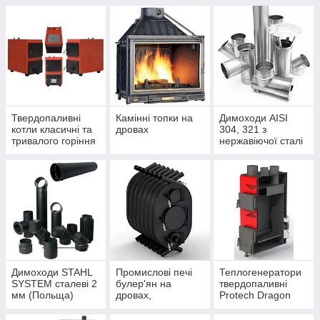
Твердопаливні
Камінні топки на
Димоходи AISI
котли класичні та
дровах
304, 321 з
тривалого горіння
нержавіючої сталі
Димоходи STAHL
Промислові печі
Теплогенератори
SYSTEM сталеві 2
булер'ян на
твердопаливні
мм (Польща)
дровах,
Protech Dragon
теплогенератори з
вентилятором