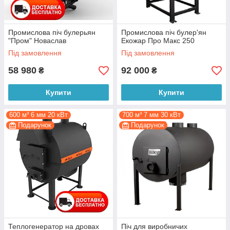
Промислова піч булерьян
Промислова піч булер'ян
"Пром" Новаслав
Екожар Про Макс 250
Під замовлення
Під замовлення
58 980
92 000
₴
₴
Купити
Купити
600 м³ 6 мм 20 кВт
700 м³ 7 мм 30 кВт
Подарунок
Подарунок
Теплогенератор на дровах
Піч для виробничих