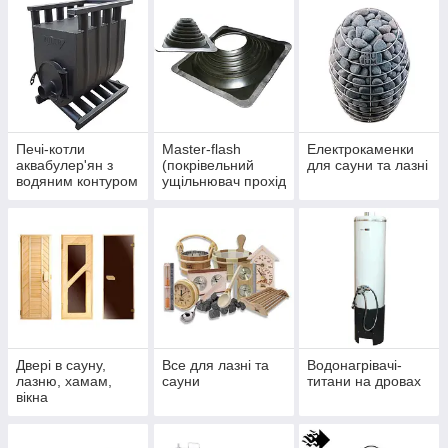
Печі-котли
Master-flash
Електрокаменки
аквабулер'ян з
(покрівельний
для сауни та лазні
водяним контуром
ущільнювач прохід
на трубу на
кришу)
Двері в сауну,
Все для лазні та
Водонагрівачі-
лазню, хамам,
сауни
титани на дровах
вікна