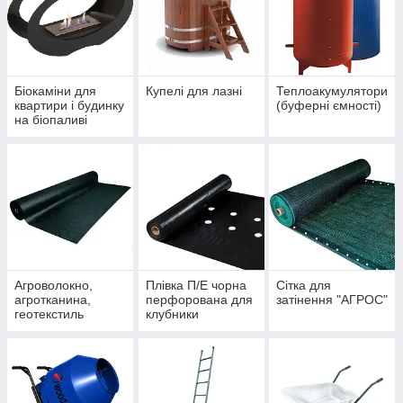
Біокаміни для
Купелі для лазні
Теплоакумулятори
квартири і будинку
(буферні ємності)
на біопаливі
Агроволокно,
Плівка П/Е чорна
Сітка для
агротканина,
перфорована для
затінення "АГРОС"
геотекстиль
клубники