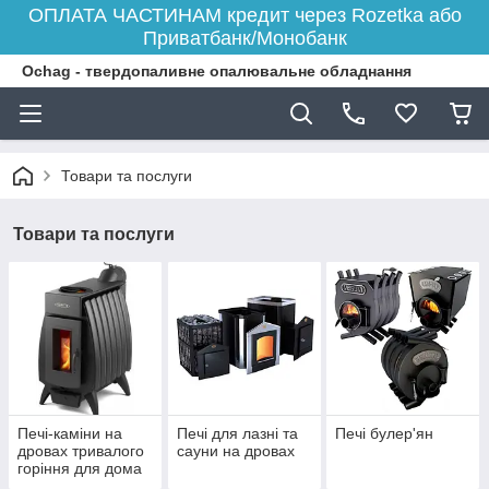
ОПЛАТА ЧАСТИНАМ кредит через Rozetka або
Приватбанк/Монобанк
Ochag - твердопаливне опалювальне обладнання
Товари та послуги
Товари та послуги
Печі-каміни на
Печі для лазні та
Печі булер'ян
дровах тривалого
сауни на дровах
горіння для дома