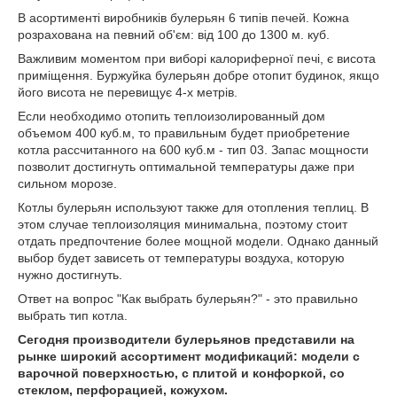
В асортименті виробників булерьян 6 типів печей. Кожна
розрахована на певний об'єм: від 100 до 1300 м. куб.
Важливим моментом при виборі калориферної печі, є висота
приміщення. Буржуйка булерьян добре отопит будинок, якщо
його висота не перевищує 4-х метрів.
Если необходимо отопить теплоизолированный дом
объемом 400 куб.м, то правильным будет приобретение
котла рассчитанного на 600 куб.м - тип 03. Запас мощности
позволит достигнуть оптимальной температуры даже при
сильном морозе.
Котлы булерьян используют также для отопления теплиц. В
этом случае теплоизоляция минимальна, поэтому стоит
отдать предпочтение более мощной модели. Однако данный
выбор будет зависеть от температуры воздуха, которую
нужно достигнуть.
Ответ на вопрос "Как выбрать булерьян?" - это правильно
выбрать тип котла.
Сегодня производители булерьянов представили на
рынке широкий ассортимент модификаций: модели с
варочной поверхностью, с плитой и конфоркой, со
стеклом, перфорацией, кожухом.