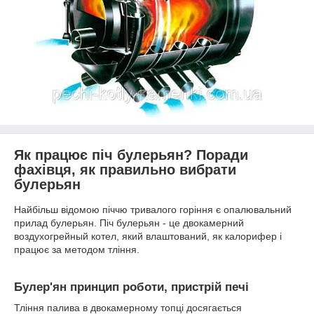
Як працює піч булерьян? Поради
фахівця, як правильно вибрати
булерьян
Найбільш відомою піччю тривалого горіння є опалювальний
прилад булерьян. Піч булерьян - це двокамерний
воздухогрейный котел, який влаштований, як калорифер і
працює за методом тління.
Булер'ян принцип роботи, пристрій печі
Тління палива в двокамерному топці досягається