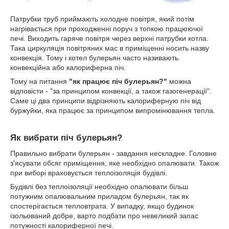
Патрубки труб приймають холодне повітря, який потім
нагрівається при проходженні поруч з топкою працюючої
печі. Виходить гаряче повітря через верхні патрубки котла.
Така циркуляція повітряних мас в приміщенні носить назву
конвекція. Тому і котел булерьян часто називають
конвекційна або калориферна піч.
Тому на питання
"як працює піч булерьян?"
можна
відповісти - "за принципом конвекції, а також газогенерації".
Саме ці два принципи відрізняють калориферную піч від
буржуйки, яка працює за принципом випромінювання тепла.
Як вибрати піч булерьян?
Правильно вибрати булерьян - завдання нескладне. Головне
з'ясувати обсяг приміщення, яке необхідно опалювати. Також
при виборі враховується теплоізоляція будівлі.
Будівлі без теплоізоляції необхідно опалювати більш
потужним опалювальним приладом булерьян, так як
спостерігається тепловтрата. У випадку, якщо будинок
ізольований добре, варто подбати про невеликий запас
потужності калориферної печі.