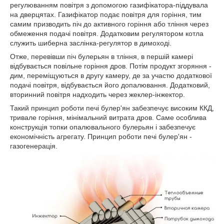
регулюванням повітря з допомогою газифікатора-піддувала
на дверцятах. Газифікатор подає повітря для горіння, тим
самим призводить піч до активного горіння або тління через
обмеження подачі повітря. Додатковим регулятором котла
служить шиберна заслінка-регулятор в димоході.
Отже, перевівши піч булерьян в тління, в першій камері
відбувається повільне горіння дров. Потім продукт згоряння -
дим, переміщуються в другу камеру, де за участю додаткової
подачі повітря, відбувається його допалювання. Додатковий,
вторинний повітря надходить через жеклер-інжектор.
Такий принцип роботи печі булер'ян забезпечує високим ККД,
тривале горіння, мінімальний витрата дров. Саме особлива
конструкція топки опалювального булерьян і забезпечує
економічність агрегату. Принцип роботи печі булер'ян -
газогенерація.