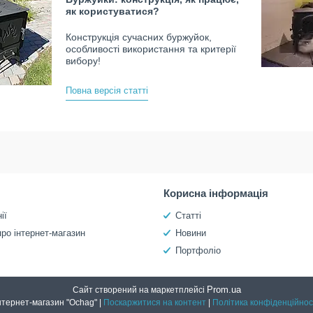
як користуватися?
Конструкція сучасних буржуйок,
особливості використання та критерії
вибору!
Повна версія статті
Корисна інформація
ії
Статті
про інтернет-магазин
Новини
Портфоліо
Prom.ua
Сайт створений на маркетплейсі
Інтернет-магазин "Ochag" |
Поскаржитися на контент
|
Політика конфіденційнос