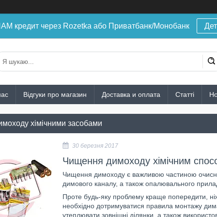
 кредит через Rozetka або Приватбанк/Монобанк
Дет
нас
Відгуки про магазин
Доставка и оплата
Статті
Н
моходу хімічними засобами
30 березня 2017
Чищення димоходу хімічним спос
Чищення димоходу є важливою частиною очисни
димового каналу, а також опалювального прила
Проте будь-яку проблему краще попередити, ніж
необхідно дотримуватися правила монтажу дима
утеплювати зовнішні ділянки, а також використо