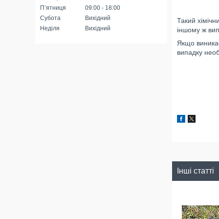
Пʼятниця
09:00
18:00
Субота
Вихідний
Такий хімічн
Неділя
Вихідний
іншому ж вип
Якщо виникає
випадку нео
Інші статті