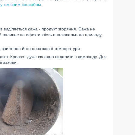
у хімічним способом
.
 виділяється сажа - продукт згоряння. Сажа не
ий впливає на ефективність опалювального приладу,
а зниження його початкової температури.
зот. Креазот дуже складно видалити з димоходу. Для
і заходи.