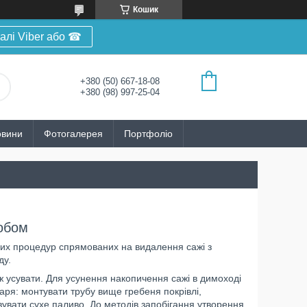
Кошик
алі Viber або ☎
+380 (50) 667-18-08
+380 (98) 997-25-04
овини
Фотогалерея
Портфоліо
обом
х процедур спрямованих на видалення сажі з
ду.
 усувати. Для усунення накопичення сажі в димоході
ря: монтувати трубу вище гребеня покрівлі,
вувати сухе паливо. До методів запобігання утворення