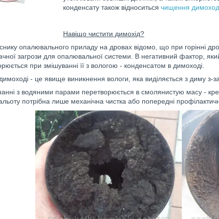
конденсату також відноситься
чищення димоход
Навіщо чистити димохід?
нику опалювального приладу на дровах відомо, що при горінні дров
ачної загрози для опалювальної системи. В негативний фактор, як
рюється при змішуванні її з вологою - конденсатом в димоході.
димоході - це явище виникнення вологи, яка виділяється з диму з-з
анні з водяними парами перетворюється в смолянистую масу - креа
льоту потрібна лише механічна чистка або попередні профілактичн