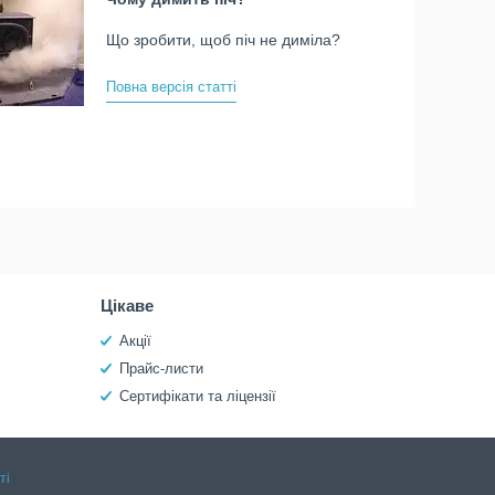
Що зробити, щоб піч не диміла?
Повна версія статті
Цікаве
Акції
Прайс-листи
Сертифікати та ліцензії
ті