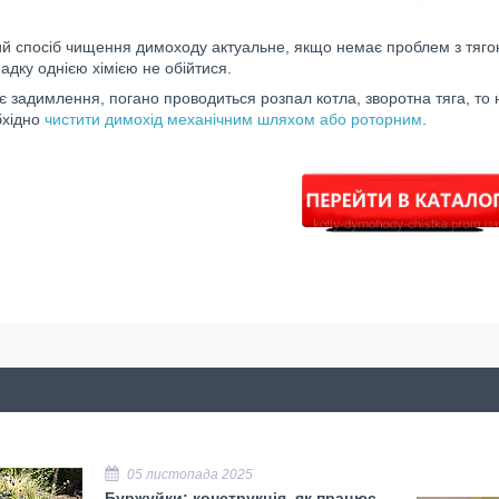
ий спосіб чищення димоходу актуальне, якщо немає проблем з тягою,
адку однією хімією не обійтися.
 задимлення, погано проводиться розпал котла, зворотна тяга, то
бхідно
чистити димохід механічним шляхом або роторним
.
05 листопада 2025
Буржуйки: конструкція, як працює,