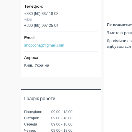
+380 (50) 667-18-08
viber
Як почистит
+380 (98) 997-25-04
З метою розм
До хімічних 
shopochag@gmail.com
відбувається
Київ, Україна
Графік роботи
Понеділок
09:00
18:00
Вівторок
09:00
18:00
Середа
09:00
18:00
Четвер
09:00
18:00