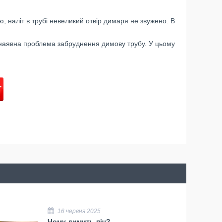
 наліт в трубі невеликий отвір димаря не звужено. В
 наявна проблема забруднення димову трубу. У цьому
16 червня 2025
Чому димить піч?