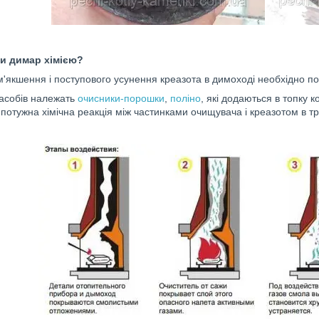
и димар хімією?
'якшення і поступового усунення креазота в димоході необхідно по
засобів належать
очисники-порошки
,
поліно
, які додаються в топку 
 потужна хімічна реакція між частинками очищувача і креазотом в тр