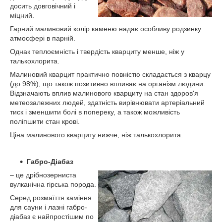
досить довговічний і
міцний.
Гарний малиновий колір каменю надає особливу родзинку
атмосфері в парній.
Однак теплоємність і твердість кварциту менше, ніж у
талькохлорита.
Малиновий кварцит практично повністю складається з кварцу
(до 98%), що також позитивно впливає на організм людини.
Відзначають вплив малинового кварциту на стан здоров'я
метеозалежних людей, здатність вирівнювати артеріальний
тиск і зменшити болі в попереку, а також можливість
поліпшити стан крові.
Ціна малинового кварциту нижче, ніж талькохлорита.
Габро-Діабаз
– це дрібнозерниста
вулканічна гірська порода.
Серед розмаїття каміння
для сауни і лазні габро-
діабаз є найпростішим по