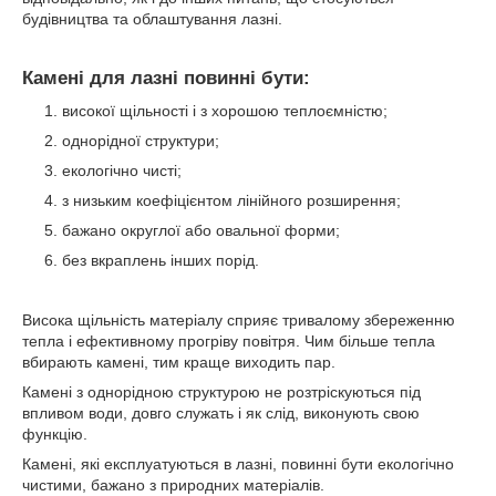
будівництва та облаштування лазні.
Камені для лазні повинні бути:
високої щільності і з хорошою теплоємністю;
однорідної структури;
екологічно чисті;
з низьким коефіцієнтом лінійного розширення;
бажано округлої або овальної форми;
без вкраплень інших порід.
Висока щільність матеріалу сприяє тривалому збереженню
тепла і ефективному прогріву повітря. Чим більше тепла
вбирають камені, тим краще виходить пар.
Камені з однорідною структурою не розтріскуються під
впливом води, довго служать і як слід, виконують свою
функцію.
Камені, які експлуатуються в лазні, повинні бути екологічно
чистими, бажано з природних матеріалів.