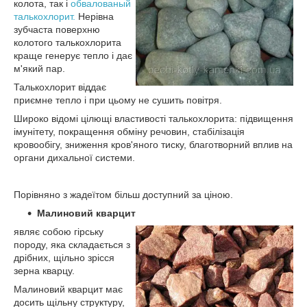
колота, так і
обвалованый
талькохлорит.
Нерівна
зубчаста поверхню
колотого талькохлорита
краще генерує тепло і дає
м'який пар.
Талькохлорит віддає
приємне тепло і при цьому не сушить повітря.
Широко відомі цілющі властивості талькохлорита: підвищення
імунітету, покращення обміну речовин, стабілізація
кровообігу, зниження кров'яного тиску, благотворний вплив на
органи дихальної системи.
Порівняно з жадеїтом більш доступний за ціною.
Малиновий кварцит
являє собою гірську
породу, яка складається з
дрібних, щільно зрісся
зерна кварцу.
Малиновий кварцит має
досить щільну структуру,