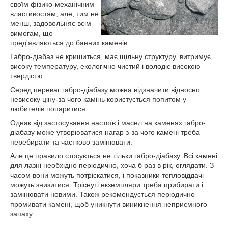
своїм фізико-механічним
властивостям, але, тим не
менш, задовольняє всім
вимогам, що
пред'являються до банних каменів.
Габро-діабаз не кришиться, має щільну структуру, витримує
високу температуру, екологічно чистий і володіє високою
твердістю.
Серед переваг габро-діабазу можна відзначити відносно
невисоку ціну-за чого камінь користується попитом у
любителів попаритися.
Однак від застосування настоїв і масел на каменях габро-
діабазу може утворюватися нагар з-за чого камені треба
перебирати та частково замінювати.
Але це правило стосується не тільки габро-діабазу. Всі камені
для лазні необхідно періодично, хоча б раз в рік, оглядати. З
часом вони можуть потріскатися, і показники тепловіддачі
можуть знизитися. Тріснуті екземпляри треба прибирати і
замінювати новими. Також рекомендується періодично
промивати камені, щоб уникнути виникнення неприємного
запаху.