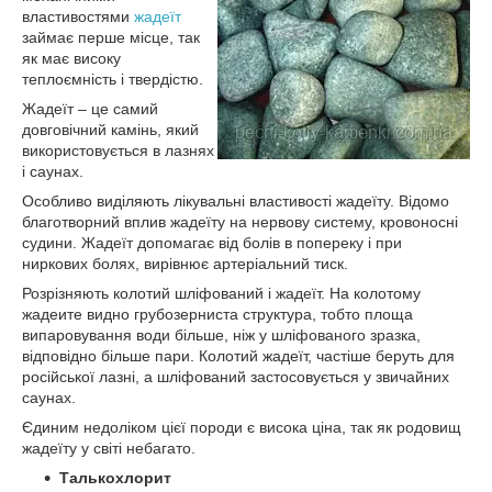
властивостями
жадеїт
займає перше місце, так
як має високу
теплоємність і твердістю.
Жадеїт – це самий
довговічний камінь, який
використовується в лазнях
і саунах.
Особливо виділяють лікувальні властивості жадеїту. Відомо
благотворний вплив жадеїту на нервову систему, кровоносні
судини. Жадеїт допомагає від болів в попереку і при
ниркових болях, вирівнює артеріальний тиск.
Розрізняють колотий шліфований і жадеїт. На колотому
жадеите видно грубозерниста структура, тобто площа
випаровування води більше, ніж у шліфованого зразка,
відповідно більше пари. Колотий жадеїт, частіше беруть для
російської лазні, а шліфований застосовується у звичайних
саунах.
Єдиним недоліком цієї породи є висока ціна, так як родовищ
жадеїту у світі небагато.
Талькохлорит