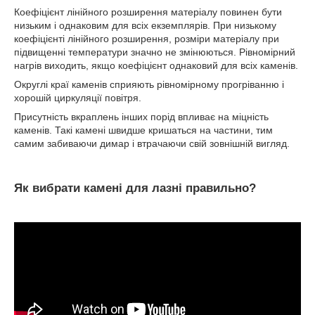
Коефіцієнт лінійного розширення матеріалу повинен бути
низьким і однаковим для всіх екземплярів. При низькому
коефіцієнті лінійного розширення, розміри матеріалу при
підвищенні температури значно не змінюються. Рівномірний
нагрів виходить, якщо коефіцієнт однаковий для всіх каменів.
Округлі краї каменів сприяють рівномірному прогріванню і
хорошій циркуляції повітря.
Присутність вкраплень інших порід впливає на міцність
каменів. Такі камені швидше кришаться на частини, тим
самим забиваючи димар і втрачаючи свій зовнішній вигляд.
Як вибрати камені для лазні правильно?