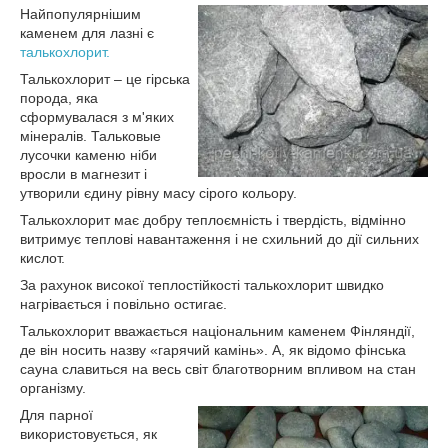
Найпопулярнішим
каменем для лазні є
талькохлорит.
Талькохлорит – це гірська
порода, яка
сформувалася з м'яких
мінералів. Тальковые
лусочки каменю ніби
вросли в магнезит і
утворили єдину рівну масу сірого кольору.
Талькохлорит має добру теплоємність і твердість, відмінно
витримує теплові навантаження і не схильний до дії сильних
кислот.
За рахунок високої теплостійкості талькохлорит швидко
нагрівається і повільно остигає.
Талькохлорит вважається національним каменем Фінляндії,
де він носить назву «гарячий камінь». А, як відомо фінська
сауна славиться на весь світ благотворним впливом на стан
організму.
Для парної
використовується, як